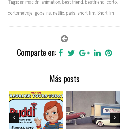
Tags:
animación
,
animation
,
best friend
,
bestfriend
,
corto
,
cortometraje
,
gobelins
,
netflix
,
paris
,
short film
,
Shortfilm
Comparte en:
Más posts